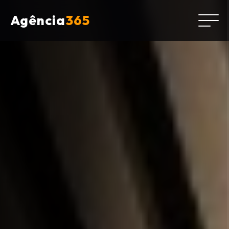
Agência
365