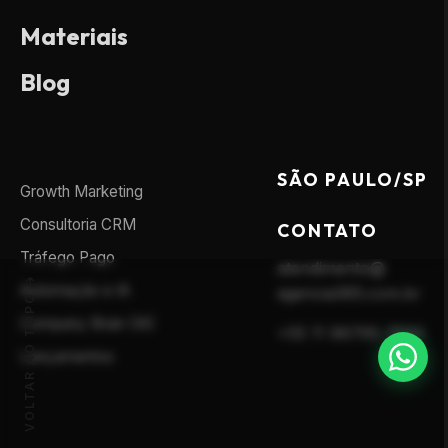
Materiais
Blog
SÃO PAULO/SP
Growth Marketing
Consultoria CRM
CONTATO
Tráfego Pago
atendimento@
Automação e IA
agencia365.com.br
VOLTAR AO TOPO
Company Brain (IA)
+55 11 96795-7593
Lançamentos