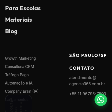
Para Escolas
Materiais
Blog
SÃO PAULO/SP
Growth Marketing
Consultoria CRM
CONTATO
Tráfego Pago
atendimento@
Automação e IA
agencia365.com.br
Company Brain (IA)
+55 11 96795-7593
V
L
T
A
R
A
T
P
Lançamentos
O
O
O
O