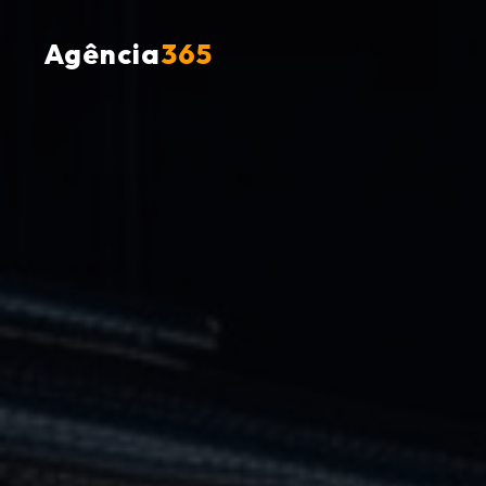
Agência
365