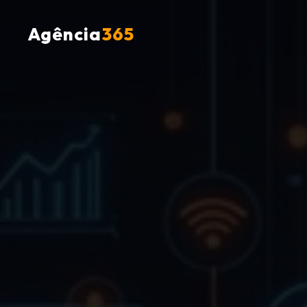
Agência
365