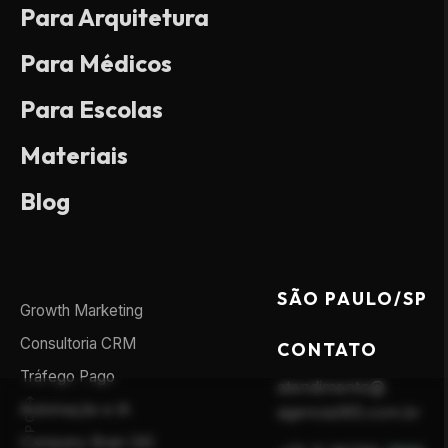
Para Arquitetura
Para Médicos
Para Escolas
Materiais
Blog
SÃO PAULO/SP
Growth Marketing
Consultoria CRM
CONTATO
Tráfego Pago
atendimento@
Automação e IA
agencia365.com.br
Company Brain (IA)