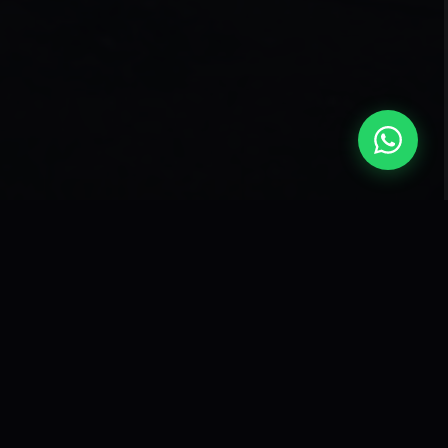
 estão destruindo margens. Não tente brigar
xperimental grátis" sem um processo de vendas
riosos que não fecham matrícula.
o que era "Custo de Tráfego" em uma Máquina