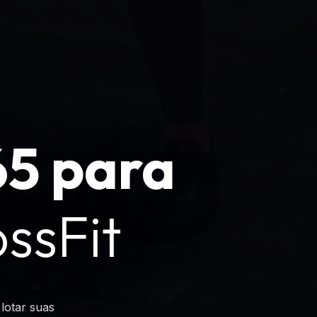
5 para
ssFit
lotar suas