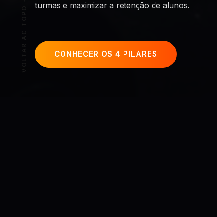
turmas e maximizar a retenção de alunos.
VOLTAR AO TOPO
CONHECER OS 4 PILARES
O CENÁRIO ATUAL
Fugir da Guerra