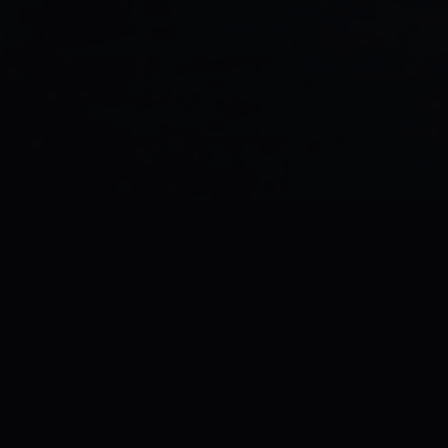
As mega academias de R$99
por preço. Ofertar "aula e
consultivo apenas atrai cu
 de
O Método 365 transforma 