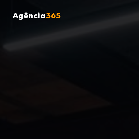
Agência
365