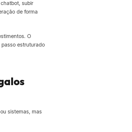
hatbot, subir
eração de forma
estimentos. O
a passo estruturado
galos
 ou sistemas, mas