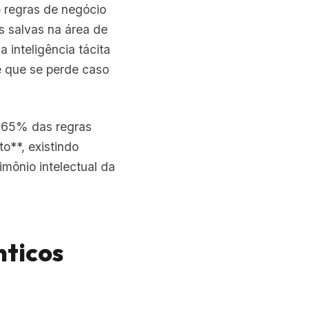
e regras de negócio
s salvas na área de
a inteligência tácita
e que se perde caso
 65% das regras
o**, existindo
mônio intelectual da
nticos