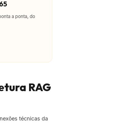
365
ponta a ponta, do
tetura RAG
onexões técnicas da