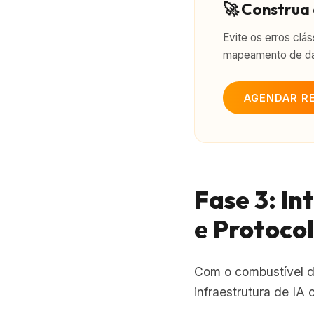
🚀 Construa
Evite os erros clá
mapeamento de da
AGENDAR R
Fase 3: I
e Protoco
Com o combustível d
infraestrutura de IA 