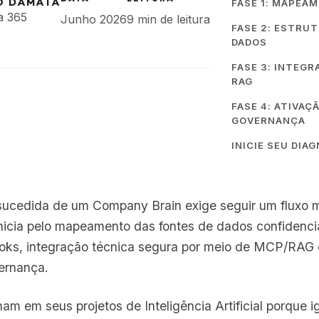
O DAMATA
FASE 1: MAPEA
a 365
Junho 2026
9 min de leitura
FASE 2: ESTRU
DADOS
FASE 3: INTEGR
RAG
FASE 4: ATIVAÇ
GOVERNANÇA
INICIE SEU DIA
ucedida de um Company Brain exige seguir um fluxo 
inicia pelo mapeamento das fontes de dados confidenc
oks, integração técnica segura por meio de MCP/RAG e
ernança.
am em seus projetos de Inteligência Artificial porque 