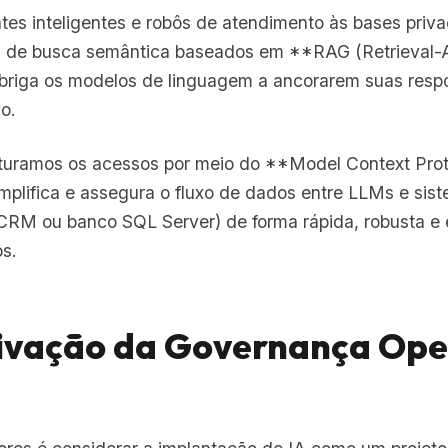
es inteligentes e robôs de atendimento às bases priv
s de busca semântica baseados em **RAG (Retrieval
obriga os modelos de linguagem a ancorarem suas resp
vo.
uturamos os acessos por meio do **Model Context Pro
mplifica e assegura o fluxo de dados entre LLMs e sis
RM ou banco SQL Server) de forma rápida, robusta e e
s.
tivação da Governança Ope