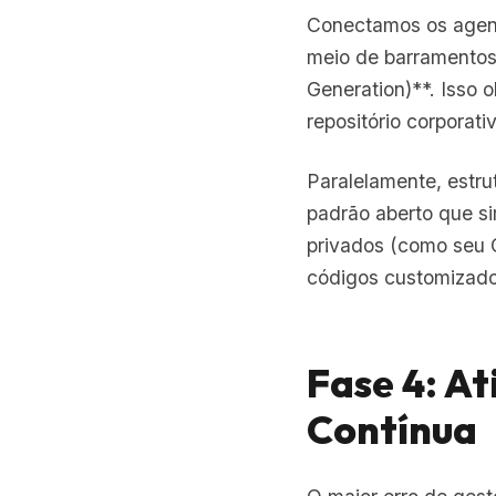
Conectamos os agent
meio de barramento
Generation)**. Isso 
repositório corporati
Paralelamente, estr
padrão aberto que si
privados (como seu C
códigos customizado
Fase 4: A
Contínua