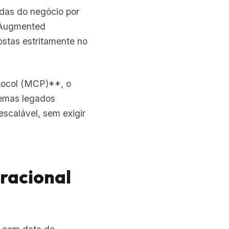
adas do negócio por
-Augmented
ostas estritamente no
tocol (MCP)**, o
temas legados
scalável, sem exigir
racional