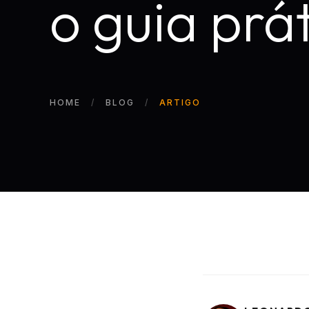
o guia prá
HOME
BLOG
ARTIGO