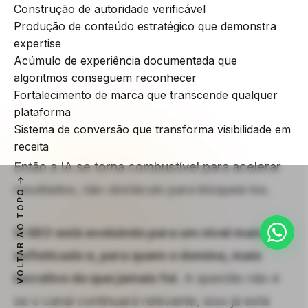
Construção de autoridade verificável
Produção de conteúdo estratégico que demonstra
expertise
Acúmulo de experiência documentada que
algoritmos conseguem reconhecer
Fortalecimento de marca que transcende qualquer
plataforma
Sistema de conversão que transforma visibilidade em
receita
Então a IA se torna combustível para acelerar
resultados, não obstáculo para bloqueá-los.
VOLTAR AO TOPO
O SEO está evoluindo para um nível mais
sofisticado e, para quem o domina, mais
lucrativo do que jamais foi.
A questão não é
se o canal continuará relevante, isso já está