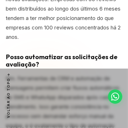
bem distribuídos ao longo dos últimos 6 meses
tendem a ter melhor posicionamento do que
empresas com 100 reviews concentrados há 2
anos.
Posso automatizar as solicitações de
avaliação?
Sim. Ferramentas de CRM e automação de
VOLTAR AO TOPO
mensagens permitem criar fluxos automáticos
de SMS e WhatsApp disparados após cada
atendimento. Isso garante consistência no
processo sem demandar esforço manual da
equipe, e é exatamente o tipo de automação