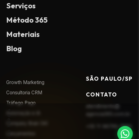
Serviços
Método 365
Materiais
Blog
SÃO PAULO/SP
Growth Marketing
Consultoria CRM
CONTATO
Tráfego Pago
atendimento@
Automação e IA
agencia365.com.br
VOLTAR AO TOPO
Company Brain (IA)
+55 11 96795-7593
Lançamentos