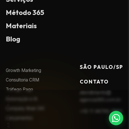
Método 365
Materiais
Blog
SÃO PAULO/SP
Growth Marketing
Consultoria CRM
CONTATO
Tráfego Pago
atendimento@
Automação e IA
agencia365.com.br
VOLTAR AO TOPO
Company Brain (IA)
+55 11 96795-7593
Lançamentos