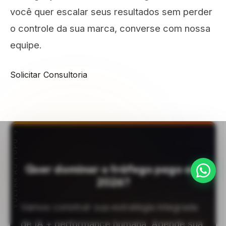
você quer escalar seus resultados sem perder
o controle da sua marca, converse com nossa
equipe.
Solicitar Consultoria
VOLTAR AO TOPO
Quer dominar o tráfego pago em
2026?
Vamos construir sua estratégia integrada
de IA + performance humana. Agende sua