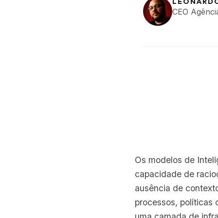
LEONARD
CEO Agênci
Os modelos de Intelig
capacidade de racioc
ausência de contexto
processos, políticas
uma camada de infra