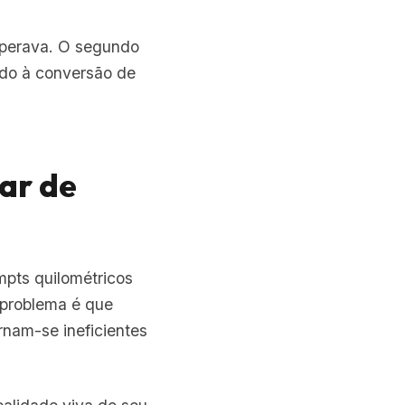
esperava. O segundo
ndo à conversão de
dar de
mpts quilométricos
 problema é que
rnam-se ineficientes