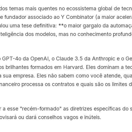
 dos temas mais quentes no ecossistema global de tec
r e fundador associado ao Y Combinator (a maior aceler
mulou uma tese definitiva: **o maior gargalo da automaç
inteligência dos modelos, mas no conhecimento profun
o GPT-4o da OpenAI, o Claude 3.5 da Anthropic e o G
 brilhantes formados em Harvard. Eles dominam a teor
a sua empresa. Eles não sabem como você atende, qual 
nanceiro processa os contratos e quais são os limites 
 a esse "recém-formado" as diretrizes específicas do 
ovisará ou dará conselhos vagos e inúteis.