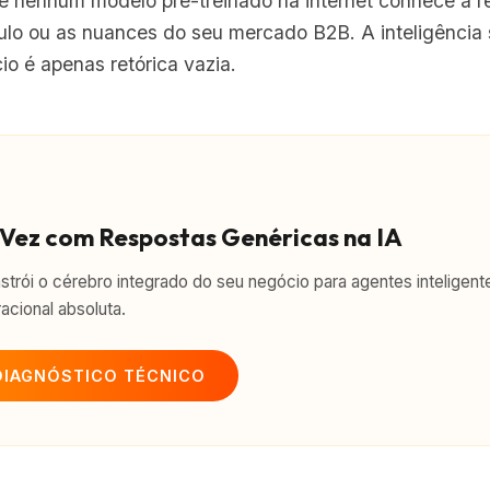
e nenhum modelo pré-treinado na internet conhece a re
aulo ou as nuances do seu mercado B2B. A inteligênci
io é apenas retórica vazia.
 Vez com Respostas Genéricas na IA
strói o cérebro integrado do seu negócio para agentes intelige
cional absoluta.
DIAGNÓSTICO TÉCNICO