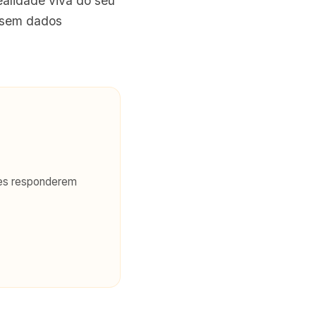
alidade viva do seu
a sem dados
ntes responderem