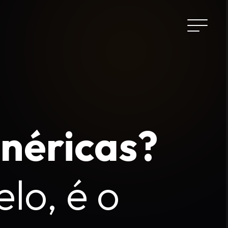
enéricas?
lo, é o