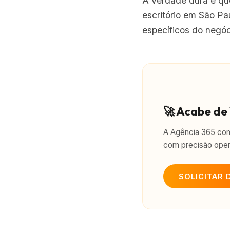
A verdade dura é qu
escritório em São P
específicos do negóc
🚀 Acabe de
A Agência 365 con
com precisão opera
SOLICITAR 