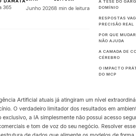
O DAMATA
A TESE DO GARG
a 365
DOMÍNIO
Junho 2026
8 min de leitura
RESPOSTAS VAG
PRECISÃO REAL
POR QUE MUDAR
NÃO AJUDA
A CAMADA DE C
CÉREBRO
O IMPACTO PRÁT
DO MCP
ência Artificial atuais já atingiram um nível extraordiná
ínio. O verdadeiro limitador dos resultados em ambient
 exclusivo, a IA simplesmente não possui acesso segu
 comerciais e tom de voz do seu negócio. Resolver esse 
estrutura de dados que alimente os modelos de forma 