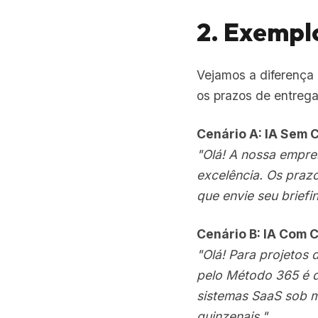
2. Exemplo
Vejamos a diferença 
os prazos de entreg
Cenário A: IA Sem 
"Olá! A nossa empre
excelência. Os pra
que envie seu briefi
Cenário B: IA Com 
"Olá! Para projetos
pelo Método 365 é de
sistemas SaaS sob me
quinzenais."