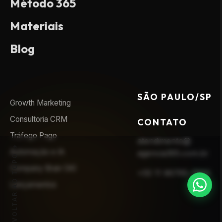
Método 365
Materiais
Blog
SÃO PAULO/SP
Growth Marketing
Consultoria CRM
CONTATO
Tráfego Pago
atendimento@
Automação e IA
agencia365.com.br
VOLTAR AO TOPO
Company Brain (IA)
+55 11 96795-7593
Lançamentos