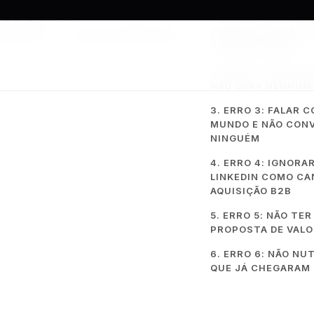
RDO DAMATA
1. ERRO 1: PENSAR 
ncia 365
"MARKETING NÃO É
Março 2026
13 Min
CONTABILIDADE"
2. ERRO 2: TER UM 
NÃO GERA NENHUM
3. ERRO 3: FALAR 
MUNDO E NÃO CON
NINGUÉM
4. ERRO 4: IGNORA
LINKEDIN COMO CA
AQUISIÇÃO B2B
5. ERRO 5: NÃO TE
PROPOSTA DE VALO
6. ERRO 6: NÃO NU
QUE JÁ CHEGARAM
órios de contabilidade que não cresce não é porque fal