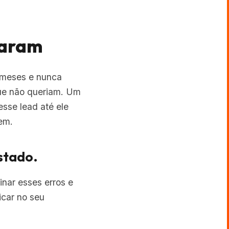
garam
6 meses e nunca
que não queriam. Um
sse lead até ele
zem.
stado.
nar esses erros e
icar no seu