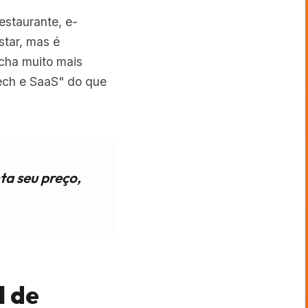
estaurante, e-
tar, mas é
cha muito mais
ech e SaaS" do que
ta seu preço,
l de