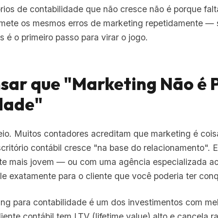
omete os mesmos erros de marketing repetidamente — 
os é o primeiro passo para virar o jogo.
nsar que "Marketing Não é 
dade"
eio. Muitos contadores acreditam que marketing é coi
critório contábil cresce "na base do relacionamento".
te mais jovem — ou com uma agência especializada ao
e exatamente para o cliente que você poderia ter conq
ng para contabilidade é um dos investimentos com me
ente contábil tem LTV (lifetime value) alto e cancela r