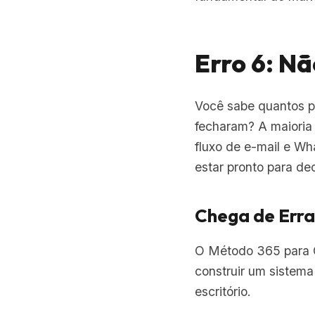
Erro 6: N
Você sabe quantos p
fecharam? A maioria
fluxo de e-mail e W
estar pronto para de
Chega de Erra
O Método 365 para C
construir um sistema
escritório.
Conhecer o Método 36