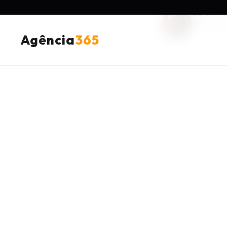
LEONA
CEO Agê
A maioria dos escrit