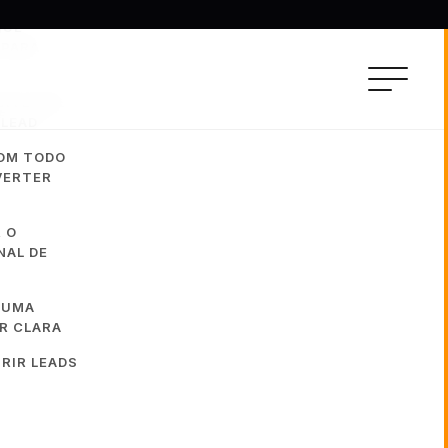
QUE
 PARA
SITE QUE
 LEAD
COM TODO
VERTER
R O
NAL DE
R UMA
R CLARA
TRIR LEADS
ta competência