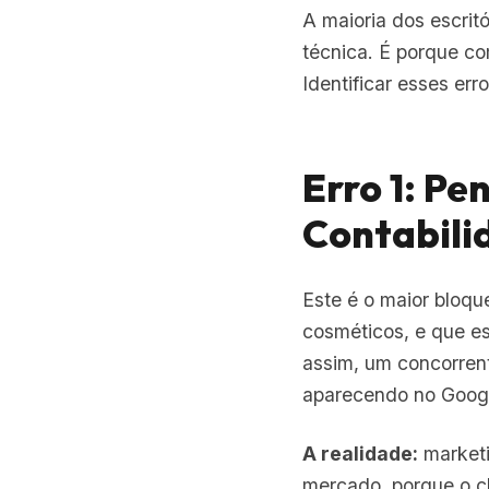
técnica. É porque c
Identificar esses err
Erro 1: Pe
Contabili
Este é o maior bloqu
cosméticos, e que es
assim, um concorren
aparecendo no Googl
A realidade:
marketi
mercado, porque o cli