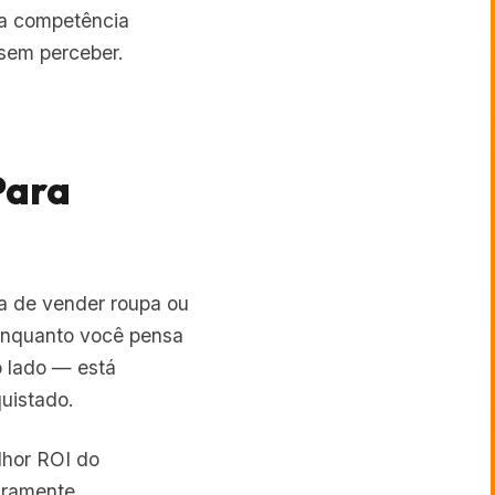
sem perceber.
Para
sa de vender roupa ou
 Enquanto você pensa
 lado — está
uistado.
lhor ROI do
aramente.