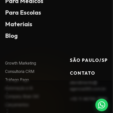
Para Médicos
Para Escolas
Materiais
Blog
SÃO PAULO/SP
Growth Marketing
Consultoria CRM
CONTATO
Tráfego Pago
atendimento@
Automação e IA
agencia365.com.br
VOLTAR AO TOPO
Company Brain (IA)
+55 11 96795-7593
Lançamentos