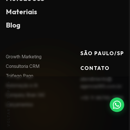
Materiais
Blog
SÃO PAULO/SP
Growth Marketing
Consultoria CRM
CONTATO
Tráfego Pago
atendimento@
Automação e IA
agencia365.com.br
VOLTAR AO TOPO
Company Brain (IA)
+55 11 96795-7593
Lançamentos