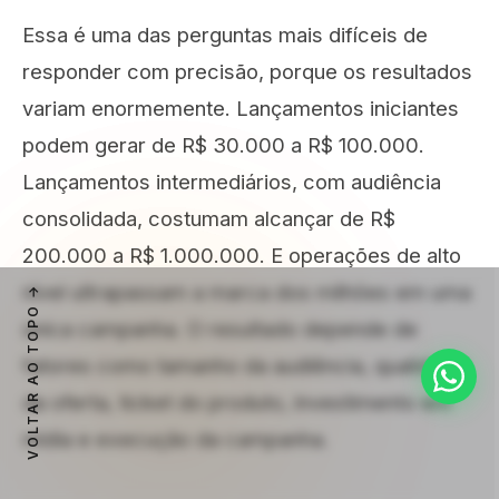
Essa é uma das perguntas mais difíceis de
responder com precisão, porque os resultados
variam enormemente. Lançamentos iniciantes
podem gerar de R$ 30.000 a R$ 100.000.
Lançamentos intermediários, com audiência
consolidada, costumam alcançar de R$
200.000 a R$ 1.000.000. E operações de alto
nível ultrapassam a marca dos milhões em uma
VOLTAR AO TOPO
única campanha. O resultado depende de
fatores como tamanho da audiência, qualidade
da oferta, ticket do produto, investimento em
mídia e execução da campanha.