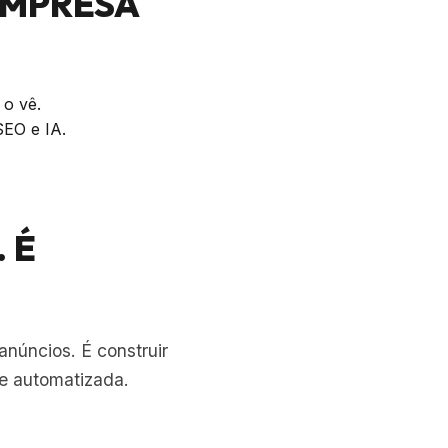
EMPRESA
 o vê.
SEO e IA.
 É
núncios. É construir
 e automatizada.