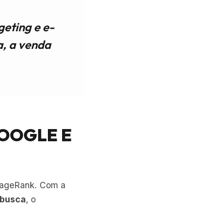
geting e e-
a, a venda
GOOGLE E
 PageRank. Com a
 busca
, o