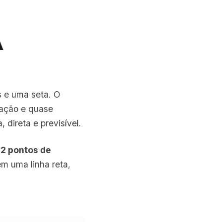
A
s e uma seta. O
ração e quase
direta e previsível.
12 pontos de
m uma linha reta,