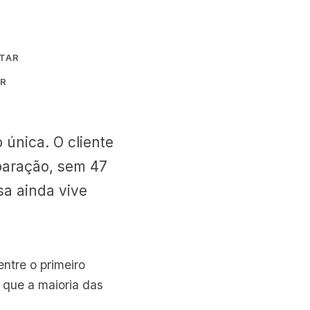
NTAR
ER
única. O cliente
paração, sem 47
sa ainda vive
ntre o primeiro
s que a maioria das