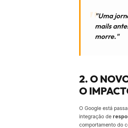
"Uma jorna
mails ante
morre."
2. O NOV
O IMPAC
O Google está passa
integração de
respo
comportamento do c