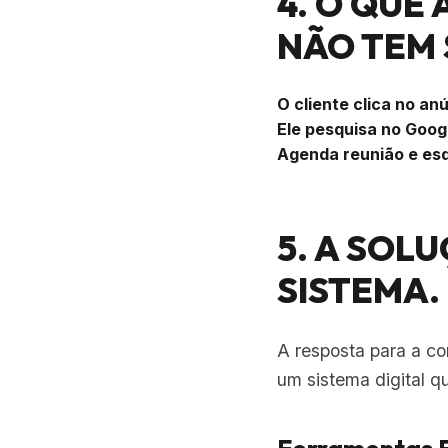
4. O QUE
NÃO TEM 
O cliente clica no anún
Ele pesquisa no Goog
Agenda reunião e es
5. A SOL
SISTEMA.
A resposta para a c
um sistema digital q