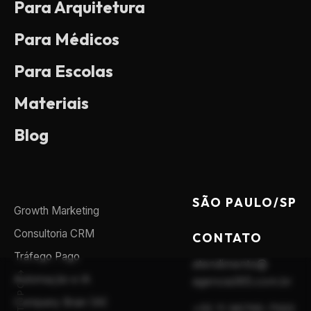
Para Arquitetura
Para Médicos
Para Escolas
Materiais
Blog
SÃO PAULO/SP
Growth Marketing
Consultoria CRM
CONTATO
Tráfego Pago
atendimento@
Automação e IA
agencia365.com.br
Company Brain (IA)
+55 11 96795-7593